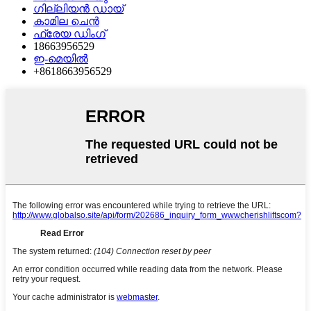
ഗില്ലിയൻ ഡായ്
കാമില ചെൻ
ഫ്രേയ ഡിംഗ്
18663956529
ഇ-മെയിൽ
+8618663956529