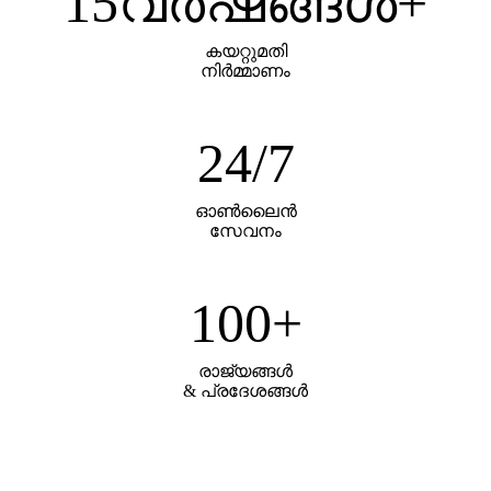
15
വർഷങ്ങൾ+
കയറ്റുമതി
നിർമ്മാണം
24
/7
ഓൺ‌ലൈൻ
സേവനം
100
+
രാജ്യങ്ങൾ
& പ്രദേശങ്ങൾ